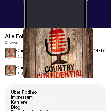
Alle Folgen
2 Folgen
Country Confidential - Cole Swindell 6/14/17
15. Juni 2017
9 min
Country Confidential Podcast 1/10/17
13. Jan. 2017
35 min
Country Confidential Podcast 1/10/17
Country Confidential Podcasts with WXCY and LNP
Über Podimo
Impressum
Karriere
Blog