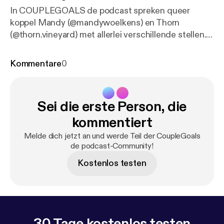
In COUPLEGOALS de podcast spreken queer
koppel Mandy (@mandywoelkens) en Thorn
(@thorn.vineyard) met allerlei verschillende stellen.
Hoe leerden ze elkaar kennen? Waar maken ze ruzie
over? Wat is er nou zo leuk aan de ander? En
Kommentare
0
bestaat er eigenlijk wel zoiets als 'couple goals'?
Bappie (@tranyewest) en Jamil (@jiggly.cake) zijn na
ruim 10 jaar echt couplegoals. We spraken hen over
Sei die erste Person, die
monogamie, kinks en verandering binnen je relatie.
kommentiert
Melde dich jetzt an und werde Teil der CoupleGoals
de podcast-Community!
Kostenlos testen
30 Tage kostenlos testen