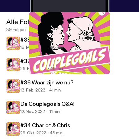
Alle Folgen
39 Folgen
#38 Bappie en Jamil
19. März 2023
48 min
#37 Jeffrey en Vera
26. Feb. 2023
49 min
#38 Bappie en Jamil
CoupleGoals de podcast
#36 Waar zijn we nu?
13. Feb. 2023
41 min
De Couplegoals Q&A!
12. Nov. 2022
41 min
#34 Charlot & Chris
29. Okt. 2022
48 min