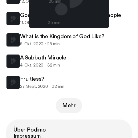
12. Okt. 2020
28 min
God's Powerful Preserving of His People
11. Okt. 2020
35 min
A Sabbath Miracle
Covenant Presbyterian Church (PCA)
What is the Kingdom of God Like?
5. Okt. 2020
25 min
A Sabbath Miracle
4. Okt. 2020
32 min
Fruitless?
27. Sept. 2020
32 min
Mehr
Über Podimo
Impressum