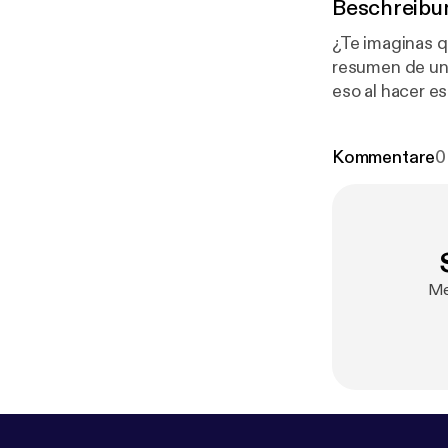
Beschreibu
¿Te imaginas q
resumen de un
eso al hacer este podcast. #IA #Google #Note
con acceso a t
Kommentare
0
Me