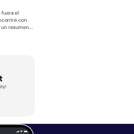
fuera el
ncontré con
adominguez.com
t
ty!