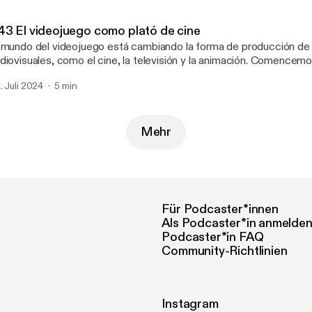
rsión escrita, suscríbete en evadominguez.com
43 El videojuego como plató de cine
 mundo del videojuego está cambiando la forma de producción de o
diovisuales, como el cine, la televisión y la animación. Comencemo
. #videojuegos #Unreal Engine #cine #mandalorian #producción
. Juli 2024
5 min
 quieres recibir un resumen con acceso a todos los podcast y su
rsión escrita, suscríbete en evadominguez.com
Mehr
Für Podcaster*innen
Als Podcaster*in anmelde
Podcaster*in FAQ
Community-Richtlinien
Instagram