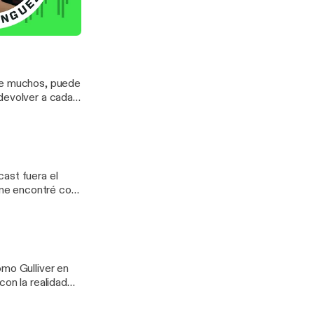
 que recuerdes
ulable? Escucha
e opinión. #IA #memoria #chatbot #MIT
o hay humanos
 de muchos, puede
devolver a cada
rtenón. #3D #arqueología #patrimonio
ast fuera el
me encontré con
íbete en
omo Gulliver en
con la realidad