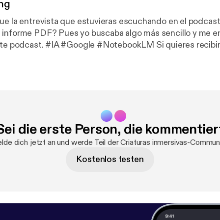
ng
ue la entrevista que estuvieras escuchando en el podcast 
 informe PDF? Pues yo buscaba algo más sencillo y me e
bookLM Si quieres recibir un resumen
odos los podcast y su versión escrita, suscríbete en ev
Sei die erste Person, die kommentier
lde dich jetzt an und werde Teil der Criaturas inmersivas-Communi
Kostenlos testen