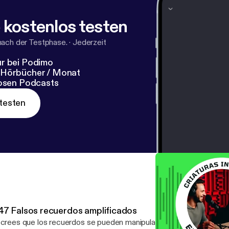
 kostenlos testen
nach der Testphase.
·
Jederzeit
r bei Podimo
 Hörbücher / Monat
losen Podcasts
testen
47 Falsos recuerdos amplificados
 crees que los recuerdos se pueden manipular, entonces no te sor