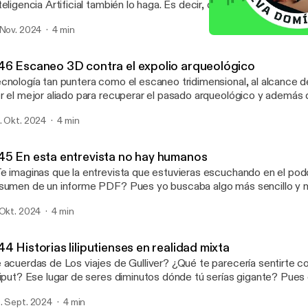
teligencia Artificial también lo haga. Es decir, que te contribuya a
sas que no pasaron como piensas. ¿Crees que no eres tan manip
 Nov. 2024
4 min
primero el podcast y a lo mejor cambias d
#45 En esta entrevista n
Criaturas inmersivas
46 Escaneo 3D contra el expolio arqueológico
cnología tan puntera como el escaneo tridimensional, al alcance
r el mejor aliado para recuperar el pasado arqueológico y además 
uno lo que es suyo. Y todo a colación del Pa
. Okt. 2024
4 min
45 En esta entrevista no hay humanos
e imaginas que la entrevista que estuvieras escuchando en el podc
sumen de un informe PDF? Pues yo buscaba algo más sencillo y 
 hacer este podcast. #IA #Google #NotebookLM Si quieres recibir un
 Okt. 2024
4 min
sumen con acceso a todos los podcast y su versión escrita, suscr
vadominguez.com
4 Historias liliputienses en realidad mixta
 acuerdas de Los viajes de Gulliver? ¿Qué te parecería sentirte c
liput? Ese lugar de seres diminutos dónde tú serías gigante? Pues 
 ya puedes sentirte así. #AR #MR #realidadaumentada #teatro #videojuego
. Sept. 2024
4 min
ixta Si quieres recibir un resumen con acceso a todos los podcast y su