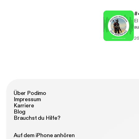
ve
#
El
au
o escenarios
26
#audovisual Si
ve
Über Podimo
Impressum
Karriere
Blog
Brauchst du Hilfe?
Auf dem iPhone anhören