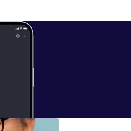
iesereinemomen
ktion: WeMynd