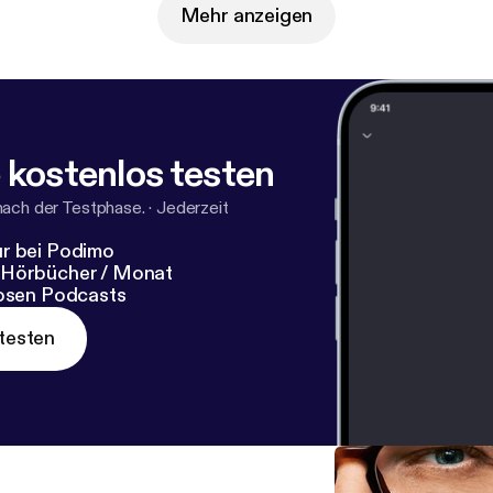
r Philipp und "Dieser eine Moment" auf instagram: @philippfleiter
Mehr anzeigen
t mehr über unsere Werbepartner*innen
findest du alle Infos & Rabatte:
https://linktr.ee/DEM.d
ktr.ee/DEM.diesereinemoment
] Dieser Podcast ist eine Produktion von
 alle 14 Tage montags - überall wo es
Podcasts gibt. Redaktion: Philipp Fleiter und Laila Keuthage | Produ
 kostenlos testen
nach der Testphase.
·
Jederzeit
r bei Podimo
 Hörbücher / Monat
losen Podcasts
testen