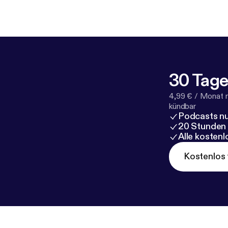
dem Laufenden übe
und @gutegefuehle_wemynd Du möchtes
erfahren? Hier 
t
[
https://lin
Philipp Fleiter und WeMynd. Neue Folgen
30 Tage
4,99 € / Monat 
kündbar
Podcasts nu
20 Stunden
Alle kosten
Kostenlos 