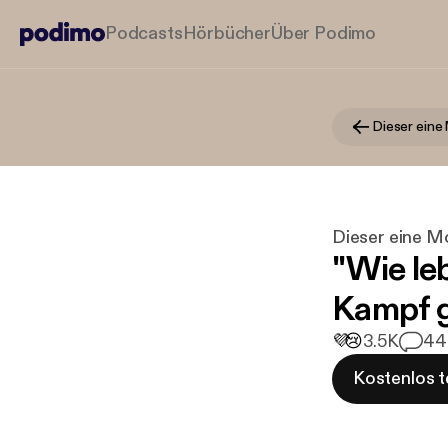
Podcasts
Hörbücher
Über Podimo
Dieser eine Mo
"Wie le
Kampf 
💜
😢
3.5K
44
Kostenlos t