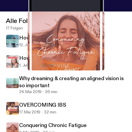
Alle Folgen
17 Folgen
How to know it's time for change
12. Juli 2019
20 min
How to shift your money mindset.
1. Juli 2019
32 min
Conquering Chronic Fatigue
Divine by Designn
Why dreaming & creating an aligned vision is
so important
24. Mai 2019
26 min
OVERCOMING IBS
17. Mai 2019
32 min
Conquering Chronic Fatigue