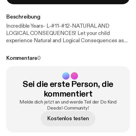
Beschreibung
Incredible Years- L-#11-#12-NATURAL AND
LOGICAL CONSEQUENCES! Let your child
experience Natural and Logical Consequences as
early as possible in life! This will teach them to be
responsible and socially competent! --- This
Kommentare
0
episode is sponsored by · Anchor: The easiest way
to make a podcast.
https://anchor.fm/app
[
https://an
chor.fm/app
]Support this podcast:
https://anchor.f
Sei die erste Person, die
m/rosa-garcia3/support
[
https://anchor.fm/rosa-gar
cia3/support
]
kommentiert
Melde dich jetzt an und werde Teil der Do Kind
Deeds!-Community!
Kostenlos testen