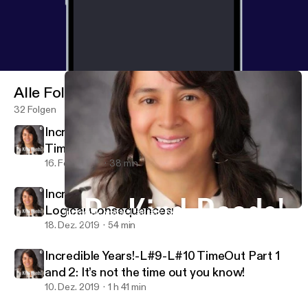
Alle Folgen
32 Folgen
Incredible Years-L#1-#2-Season 2-Special
Time!
16. Feb. 2020
38 min
Incredible Years- L-#11-#12-Natural and
Logical Consequences!
Incredible Years- L-#11-#12-Natural and Logical Consequences!
Do Kind Deeds!
18. Dez. 2019
54 min
Incredible Years!-L#9-L#10 TimeOut Part 1
and 2: It’s not the time out you know!
10. Dez. 2019
1 h 41 min