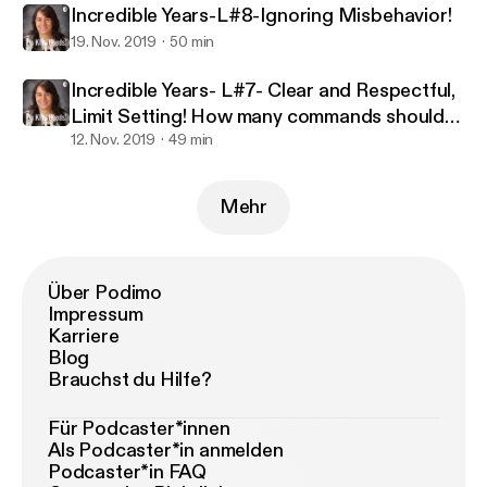
Incredible Years-L#8-Ignoring Misbehavior!
19. Nov. 2019
50 min
Incredible Years- L#7- Clear and Respectful,
Limit Setting! How many commands should
we give?
12. Nov. 2019
49 min
Mehr
Über Podimo
Impressum
Karriere
Blog
Brauchst du Hilfe?
Für Podcaster*innen
Als Podcaster*in anmelden
Podcaster*in FAQ