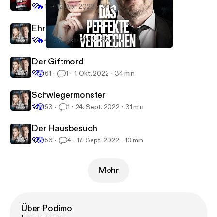
💜
🔥
16
12. Apr. 2023
34 s
Ehrenmänner
💜
🔥
46
8. Okt. 2022
33 min
Schwiegermonster
Dr. Alexander Stevens – Das perfekte Verbrechen
Der Giftmord
💜
😲
61
1
1. Okt. 2022
34 min
Schwiegermonster
💜
😲
53
1
24. Sept. 2022
31 min
Der Hausbesuch
💜
😲
56
4
17. Sept. 2022
19 min
Mehr
Über Podimo