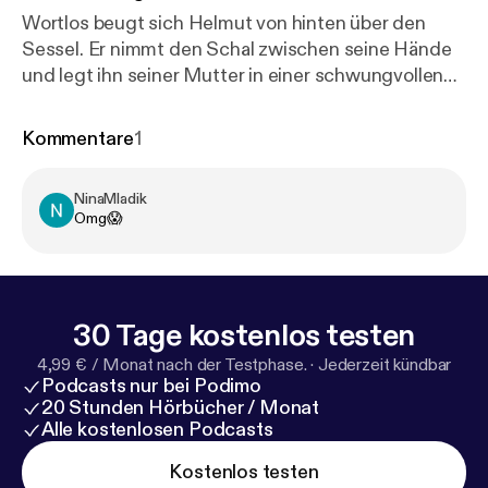
Wortlos beugt sich Helmut von hinten über den
Sessel. Er nimmt den Schal zwischen seine Hände
und legt ihn seiner Mutter in einer schwungvollen
Bewegung um den Hals. Mit einer Entschlossenheit
und Kraft, die er sich selbst gar nicht zugetraut
Kommentare
1
hätte, zieht er die beiden Enden fest zusammen. Es
dauert nicht lange - und die alte Frau sackt leblos
NinaMladik
zusammen.“
Omg😱
30 Tage kostenlos testen
4,99 € / Monat nach der Testphase.
·
Jederzeit kündbar
Podcasts nur bei Podimo
20 Stunden Hörbücher / Monat
Alle kostenlosen Podcasts
Kostenlos testen