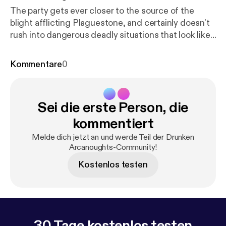
The party gets ever closer to the source of the
blight afflicting Plaguestone, and certainly doesn't
rush into dangerous deadly situations that look like
the cover art for this campaign. DM: Clancy Players:
Risky (Gene Remington); Jay (Mornar); Mark (Dr.
Kommentare
0
Gish); Clare (Delysia Fairshadow) Visit us at
www.halfwaynetwork.com [
https://www.halfwaynet
work.com/
] Instagram:
Sei die erste Person, die
@drunkenarcanoughtsdndpodcast [
https://instagra
m.com/drunkenarcanoughtsdndpodcast
]
kommentiert
Melde dich jetzt an und werde Teil der Drunken
Arcanoughts-Community!
Kostenlos testen
30 Tage kostenlos testen