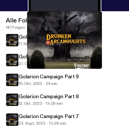
Alle Folgen
147 Folgen
Golarion Campaign Part 11
17. Nov. 2023
1 h 35 min
Golarion Campaign Part 10
27. Okt. 2023
1 h 5 min
Golarion Campaign Part 8
Drunken Arcanoughts
Golarion Campaign Part 9
19. Okt. 2023
54 min
Golarion Campaign Part 8
12. Okt. 2023
1 h 29 min
Golarion Campaign Part 7
23. Sept. 2023
1 h 28 min