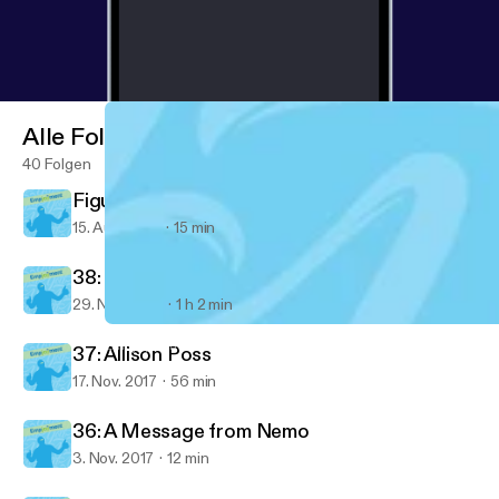
Alle Folgen
40 Folgen
Figured out something important today...
15. Aug. 2018
15 min
38: Ventrice Lam
29. Nov. 2017
1 h 2 min
38: Ventrice Lam
Empjoyment: Real-life stories from diverse career changers into 
37: Allison Poss
17. Nov. 2017
56 min
36: A Message from Nemo
3. Nov. 2017
12 min