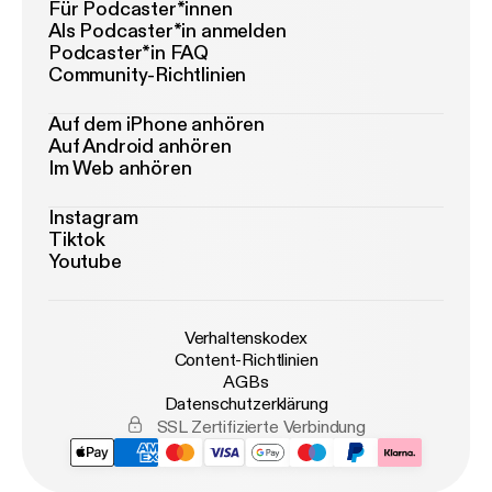
Für Podcaster*innen
Als Podcaster*in anmelden
Podcaster*in FAQ
Community-Richtlinien
Auf dem iPhone anhören
Auf Android anhören
Im Web anhören
Instagram
Tiktok
Youtube
Verhaltenskodex
Content-Richtlinien
AGBs
Datenschutzerklärung
SSL Zertifizierte Verbindung