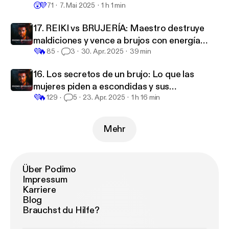
😲
💜
71
7. Mai 2025
1 h 1 min
17. REIKI vs BRUJERÍA: Maestro destruye
maldiciones y vence a brujos con energía
💜
🔥
pura
85
3
30. Apr. 2025
39 min
16. Los secretos de un brujo: Lo que las
mujeres piden a escondidas y sus
💜
🔥
consecuencias
129
5
23. Apr. 2025
1 h 16 min
Mehr
Über Podimo
Impressum
Karriere
Blog
Brauchst du Hilfe?