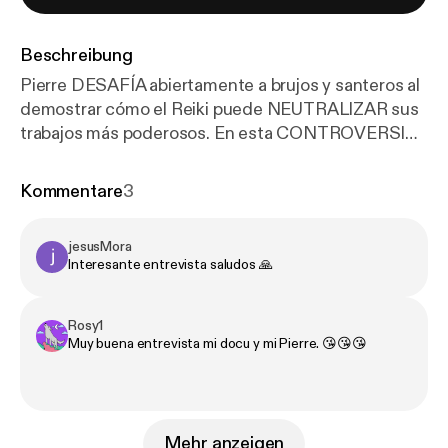
Beschreibung
Pierre DESAFÍA abiertamente a brujos y santeros al
demostrar cómo el Reiki puede NEUTRALIZAR sus
trabajos más poderosos. En esta CONTROVERSIAL
entrevista, revela técnicas de magia nórdica
PROHIBIDAS que combinadas con Reiki crean un
Kommentare
3
ESCUDO IMPENETRABLE contra ataques
psíquicos. Sus afirmaciones han generado
jesusMora
AMENAZAS de practicantes de magia negra que
Interesante entrevista saludos 🙏
ven sus negocios AMENAZADOS. ¿Es posible que
la energía positiva sea más PODEROSA que siglos
de rituales oscuros?
Rosy1
Muy buena entrevista mi docu y mi Pierre. 😘😘😘
Mehr anzeigen