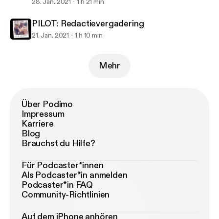
nou jaloers op Monica Geuze?
28. Jan. 2021
1 h 21 min
PILOT: Redactievergadering
21. Jan. 2021
1 h 10 min
Mehr
Über Podimo
Impressum
Karriere
Blog
Brauchst du Hilfe?
Für Podcaster*innen
Als Podcaster*in anmelden
Podcaster*in FAQ
Community-Richtlinien
Auf dem iPhone anhören