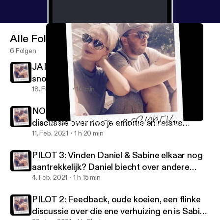
Alle Folgen
6 Folgen
JA NOG EEN PILOT #5! Over luistertijd,
snowboarden, en...
18. Feb. 2021
10 min
NOG EEN PILOT, NUMMER 4: Een heftige
discussie over hoe je ambitie en relatie
JA NOG EEN PILOT #5! Over luistertijd, snowboarden, en...
EXINGESPREK
combineert!
11. Feb. 2021
1 h 20 min
PILOT 3: Vinden Daniel & Sabine elkaar nog
aantrekkelijk? Daniel biecht over andere
vrouwen tijdens hun relatie en Sabine kwam
4. Feb. 2021
1 h 15 min
in ongemakkelijke situaties met andere
PILOT 2: Feedback, oude koeien, een flinke
mannen...
discussie over die ene verhuizing en is Sabine