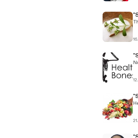
"
Th
16
"
Nu
12
"
He
21
"