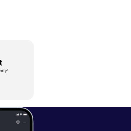
t
ity!