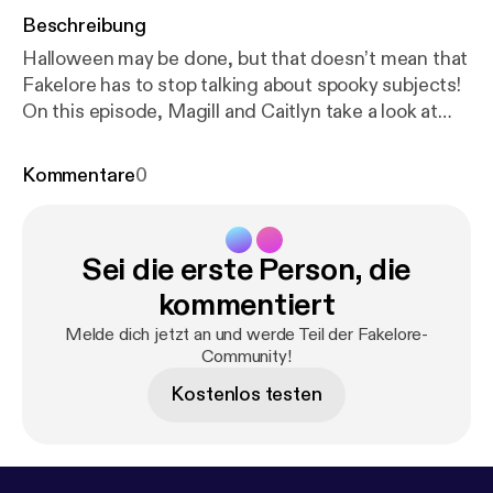
Beschreibung
Halloween may be done, but that doesn’t mean that
Fakelore has to stop talking about spooky subjects!
On this episode, Magill and Caitlyn take a look at
one of Caitlyn’s favourite childhood movies: Hocus
Pocus! And while they’re at it, they ponder whether
Kommentare
0
the trio of Salem witches seen in this nostalgic
nineties movie have […]
Sei die erste Person, die
kommentiert
Melde dich jetzt an und werde Teil der Fakelore-
Community!
Kostenlos testen