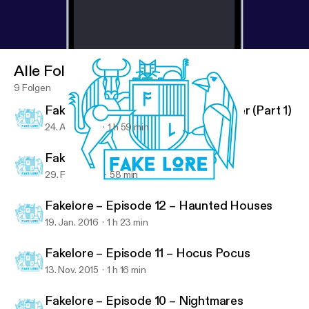
Alle Folgen
9 Folgen
Fakelore – Episode 14 – Harry Potter (Part 1)
24. Apr. 2016
1 h 59 min
Fakelore – Episode 13 – Star Wars
29. Feb. 2016
58 min
Fakelore – Episode 11 – Hocus Pocus
Fakelore
Fakelore – Episode 12 – Haunted Houses
19. Jan. 2016
1 h 23 min
Fakelore – Episode 11 – Hocus Pocus
13. Nov. 2015
1 h 16 min
Fakelore – Episode 10 – Nightmares