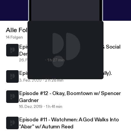
Alle Folgen
14 Folgen
Episode #14 - Spokane Journalism & Social
Democracy w/ Pia Hallenberg
26. Feb. 2020
1 h 27 min
Episode #13 - Watchmen Finale (finally).
3. Feb. 2020
2 h 28 min
Episode #13 - Watchmen Finale (finally).
Fellow Friends
Episode #12 - Okay, Boomtown w/ Spencer
Gardner
16. Dez. 2019
1 h 41 min
Episode #11 - Watchmen: A God Walks Into
"Abar" w/ Autumn Reed