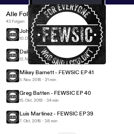
Alle Folgen
43 Folgen
Johnathan Billy - FEWSIC EP 43
10. Dez. 2018
45 min
Dale Witwer - FEWSIC EP 42
12. Nov. 2018
33 min
Dale Witwer - FEWSIC EP 42
FEWSIC - For Everyone Who Said I Couldn't
Mikey Barnett - FEWSIC EP 41
5. Nov. 2018
21 min
Greg Batten - FEWSIC EP 40
15. Okt. 2018
34 min
Luis Martinez - FEWSIC EP 39
7. Okt. 2018
38 min