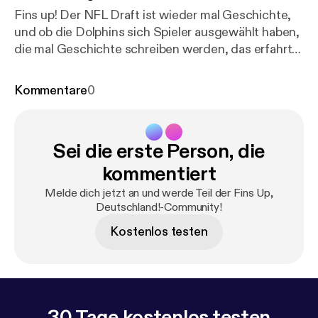
Fins up! Der NFL Draft ist wieder mal Geschichte,
und ob die Dolphins sich Spieler ausgewählt haben,
die mal Geschichte schreiben werden, das erfahrt
ihr in dieser Folge! Ich stelle euch alle Rookies vor,
und gebe euch interessante Facts! Außerdem gibt's
Kommentare
0
eine Verlosung! Danke fürs Anhören! :-) Ihr findet
mich u.a. hier:⁠⁠⁠⁠⁠⁠⁠⁠⁠⁠⁠⁠⁠⁠⁠⁠⁠⁠⁠⁠⁠⁠⁠⁠⁠⁠⁠⁠⁠⁠⁠⁠⁠⁠⁠⁠⁠⁠⁠⁠⁠⁠⁠⁠⁠⁠⁠⁠⁠⁠⁠⁠⁠⁠⁠⁠⁠⁠⁠⁠⁠⁠⁠⁠⁠⁠⁠⁠⁠ [
http://www.njoyfootball.de/
]
⁠⁠⁠⁠⁠⁠⁠⁠⁠⁠⁠⁠⁠⁠⁠⁠⁠⁠⁠⁠⁠www.njoyfootball.de⁠⁠⁠⁠⁠⁠⁠⁠⁠⁠⁠⁠⁠⁠⁠⁠⁠⁠⁠⁠⁠ [
http://www.njoyfootball.de/
htt
Sei die erste Person, die
p://www.njoyfootball.de/
]⁠⁠⁠⁠⁠⁠⁠⁠⁠⁠⁠⁠⁠⁠⁠⁠⁠⁠⁠⁠⁠⁠⁠⁠⁠⁠⁠⁠⁠⁠⁠⁠⁠⁠⁠⁠⁠⁠⁠⁠⁠⁠⁠⁠⁠⁠⁠⁠www.instagram.com/njoyfootball⁠⁠⁠⁠⁠⁠⁠⁠⁠⁠⁠⁠⁠⁠⁠⁠⁠⁠⁠⁠⁠⁠⁠⁠⁠⁠⁠⁠⁠⁠⁠⁠⁠⁠⁠⁠⁠⁠⁠⁠⁠⁠
[
http://www.instagram.com/njoyfootball
]⁠⁠⁠⁠⁠⁠⁠⁠⁠⁠⁠⁠⁠⁠⁠⁠⁠⁠⁠⁠⁠⁠⁠⁠⁠⁠⁠⁠⁠⁠⁠⁠⁠⁠⁠⁠⁠⁠⁠⁠⁠⁠⁠⁠⁠⁠⁠⁠⁠⁠⁠⁠⁠⁠⁠⁠⁠⁠⁠⁠⁠⁠⁠⁠⁠⁠⁠⁠⁠ [
http://www.
kommentiert
facebook.com/njoyfootball
]
Melde dich jetzt an und werde Teil der Fins Up,
⁠⁠⁠⁠⁠⁠⁠⁠⁠⁠⁠⁠⁠⁠⁠⁠⁠⁠⁠⁠⁠www.facebook.com/njoyfootball⁠⁠⁠⁠⁠⁠⁠⁠⁠⁠⁠⁠⁠⁠⁠⁠⁠⁠⁠⁠⁠⁠⁠⁠⁠⁠⁠⁠⁠⁠⁠⁠⁠⁠⁠⁠⁠⁠⁠⁠⁠⁠⁠⁠⁠⁠⁠⁠ [
http://www.facebo
Deutschland!-Community!
ok.com/njoyfootball
]⁠⁠⁠⁠⁠⁠⁠⁠⁠⁠⁠⁠⁠⁠⁠⁠⁠⁠⁠⁠⁠⁠⁠⁠⁠⁠⁠⁠⁠⁠⁠⁠⁠⁠⁠⁠⁠⁠⁠⁠⁠⁠⁠⁠⁠⁠⁠⁠⁠⁠⁠⁠⁠⁠⁠⁠⁠⁠⁠⁠⁠⁠⁠⁠⁠⁠⁠⁠⁠ [
http://www.tiktok.com/@njoyfo
Kostenlos testen
otballde
] ⁠⁠⁠⁠⁠⁠⁠⁠⁠⁠⁠⁠⁠⁠⁠⁠⁠⁠⁠⁠⁠www.tiktok.com/@njoyfootballde⁠⁠⁠⁠⁠⁠⁠⁠⁠⁠⁠⁠ [
http://w
ww.tiktok.com/@njoyfootballde
]
30 Tage kostenlos testen