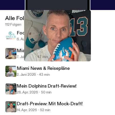
Alle Folgen
112 Folgen
Football is back!
6. Aug. 2026
39 min
Miami Updates & Reiseplanung!
7. Juli 2026
47 min
Mein Dolphins Draft-Review!
Fins Up, Deutschland!
Miami News & Reisepläne
2. Juni 2026
43 min
Mein Dolphins Draft-Review!
28. Apr. 2026
50 min
Draft-Preview: Mit Mock-Draft!
14. Apr. 2026
52 min