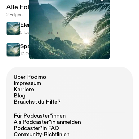
Alle Folgen
2 Folgen
Elementary school
5. Dez. 2020
2 min
Speaking exam
17. Okt. 2020
5 min
Speaking exam
First Date
Über Podimo
Impressum
Karriere
Blog
Brauchst du Hilfe?
Für Podcaster*innen
Als Podcaster*in anmelden
Podcaster*in FAQ
Community-Richtlinien