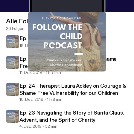
Alle Folgen
26 Folgen
Ep. 25 Second Home Birth Story
18. Dez. 2019
43 min
Ep. 24 Therapist Laura Ackley on Shame
Free Vulnerability for our Children
11. Dez. 2019
1 h 7 min
Ep. 25 Second Home Birth Story
Follow the Child
Ep. 24 Therapist Laura Ackley on Courage &
Shame Free Vulnerability for our Children
10. Dez. 2019
1 h 8 min
Ep. 23 Navigating the Story of Santa Claus,
Advent, and the Sprit of Charity
4. Dez. 2019
52 min