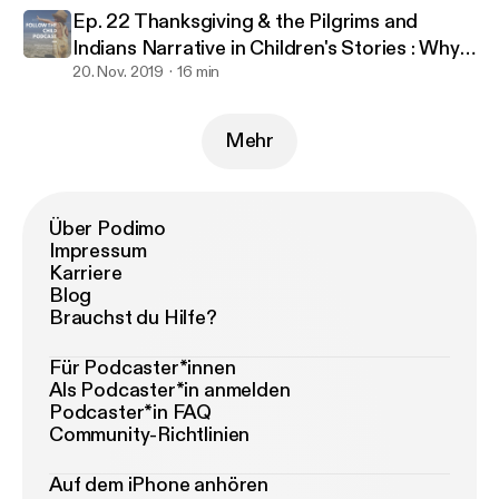
Ep. 22 Thanksgiving & the Pilgrims and
Indians Narrative in Children's Stories : Why
It Doesn't Work
20. Nov. 2019
16 min
Mehr
Über Podimo
Impressum
Karriere
Blog
Brauchst du Hilfe?
Für Podcaster*innen
Als Podcaster*in anmelden
Podcaster*in FAQ
Community-Richtlinien
Auf dem iPhone anhören