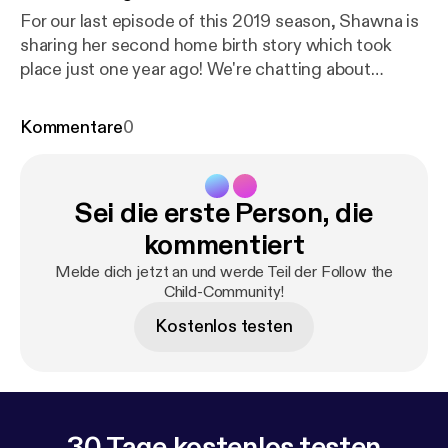
For our last episode of this 2019 season, Shawna is
sharing her second home birth story which took
place just one year ago! We're chatting about
natural home birthing, working with a midwife, and
considerations in going from one to two children.
Kommentare
0
We'll be taking a short break over the holidays and
will be back in early January for the 2020 season!
Sei die erste Person, die
kommentiert
Melde dich jetzt an und werde Teil der Follow the
Child-Community!
Kostenlos testen
30 Tage kostenlos testen