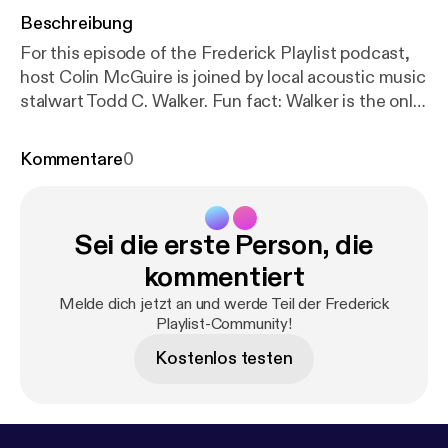
Beschreibung
For this episode of the Frederick Playlist podcast,
host Colin McGuire is joined by local acoustic music
stalwart Todd C. Walker. Fun fact: Walker is the only
artist in the history of the Frederick Music
Showcase to play all four showcases, including the
Kommentare
0
one going down this Thursday. He's the guy in the
lobby, strumming his guitar between sets in the
theatre. Among the things discussed are F.A.M.E.,
Sei die erste Person, die
his own experience working open mics in Frederick,
and the status of the current Frederick music
kommentiert
scene. Stick around for the end of the episode,
Melde dich jetzt an und werde Teil der Frederick
where we'll hear his song, "Last Dollar (The Whiskey
Playlist-Community!
Song)."
Kostenlos testen