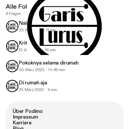
Alle Folgen
4 Folgen
Nalar Istana
26. Apr. 2020
11 min
Kritik
12. Apr. 2020
16 min
Nalar Istana
Garis Lurus
Pokoknya selama dirumah
30. März 2020
1 h 49 min
Di rumah aja
25. März 2020
9 min
Über Podimo
Impressum
Karriere
Blog