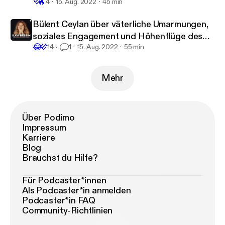
💜
🔥
4
15. Aug. 2022
45 min
Bülent Ceylan über väterliche Umarmungen,
soziales Engagement und Höhenflüge des
😂
💜
Erfolgs
14
1
15. Aug. 2022
55 min
Mehr
Über Podimo
Impressum
Karriere
Blog
Brauchst du Hilfe?
Für Podcaster*innen
Als Podcaster*in anmelden
Podcaster*in FAQ
Community-Richtlinien