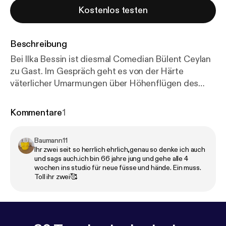
Kostenlos testen
Beschreibung
Bei Ilka Bessin ist diesmal Comedian Bülent Ceylan
zu Gast. Im Gespräch geht es von der Härte
väterlicher Umarmungen über Höhenflügen des
Comedy-Erfolgs zu Kordhosen. Wie gut schläft es
sich wirklich auf Gasflaschen und worüber machen
Kommentare
1
wir uns zu viele Sorgen? Wie wichtig sind gepflegte
Füße? Das alles, und warum Kinder unsere Zukunft
Baumann11
sind, auch wenn sie mit harten Bandagen und den
Ihr zwei seit so herrlich ehrlich,genau so denke ich auch
Waffen ihrer Federtasche kämpfen, erfahrt ihr in
und sags auch.ich bin 66 jahre jung und gehe alle 4
dieser Folge.
wochen ins studio für neue füsse und hände. Ein muss.
Toll ihr zwei🥰