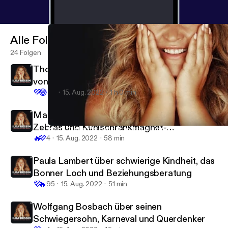
Alle Folgen
24 Folgen
Thomas Rath über Leggins, Mode in Zeiten
von Corona und Holiday on Ice-Kostüme
💜
😂
43
15. Aug. 2022
1 h 0 min
Markus Krebs über Pizza-Taxis, geklaute
Zebras und Kühlschrankmagnet-
Bülent Ceylan über väterliche Umarmungen, soziales Engagemen
Geschichten, die (k)einer braucht mit Ilka Bessin
🔥
💜
Sammlungen
4
15. Aug. 2022
58 min
Paula Lambert über schwierige Kindheit, das
Bonner Loch und Beziehungsberatung
💜
🔥
95
15. Aug. 2022
51 min
Wolfgang Bosbach über seinen
Schwiegersohn, Karneval und Querdenker