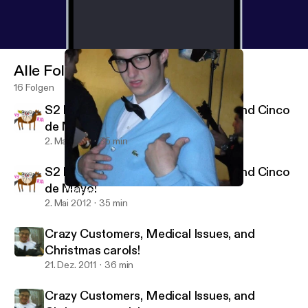
Alle Folgen
16 Folgen
S2 E1: Hunger Games, Drag Race, and Cinco
de Mayo!
2. Mai 2012
35 min
S2 E1: Hunger Games, Drag Race, and Cinco
de Mayo!
Podcasts, Siri, and Giving Thanks!
Getting Serious with Katie and Alexa
2. Mai 2012
35 min
Crazy Customers, Medical Issues, and
Christmas carols!
21. Dez. 2011
36 min
Crazy Customers, Medical Issues, and