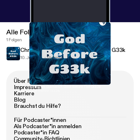
Alle Folgen
1 Folgen
Christian Gamers?! God Before The G33k
10. Juli 2019
1 h 1 min
Über Podimo
Impressum
Christian Gamers?! God Before The G33k
God Before G33k
Karriere
Blog
Brauchst du Hilfe?
Für Podcaster*innen
Als Podcaster*in anmelden
Podcaster*in FAQ
Community-Richtlinien