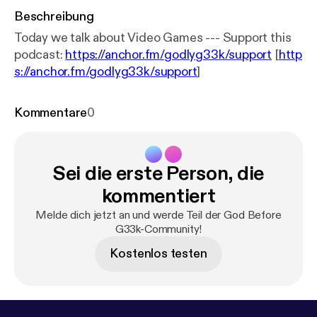
Beschreibung
Today we talk about Video Games --- Support this
podcast:
https://anchor.fm/godlyg33k/support
[
http
s://anchor.fm/godlyg33k/support
]
Kommentare
0
Sei die erste Person, die
kommentiert
Melde dich jetzt an und werde Teil der God Before
G33k-Community!
Kostenlos testen