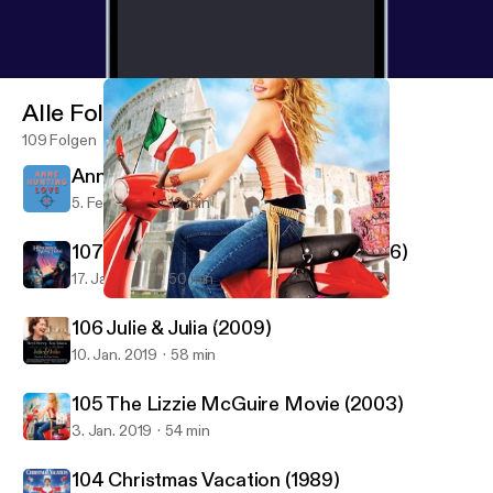
Alle Folgen
109 Folgen
Anne Hunting Love - Intro Episode
5. Feb. 2020
12 min
107 Hunchback Of Notre Dame (1996)
17. Jan. 2019
50 min
105 The Lizzie McGuire Movie (2003)
Good Film Hunting
106 Julie & Julia (2009)
10. Jan. 2019
58 min
105 The Lizzie McGuire Movie (2003)
3. Jan. 2019
54 min
104 Christmas Vacation (1989)