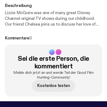
Beschreibung
Lizzie McGuire was one of many great Disney
Channel original TV shows during our childhood.
Our friend Chelsea joins us to discuss her love of
The Lizzie McGuire Movie (2003) that came out of
that show, even though she'd never watched the
Kommentare
0
show beforehand.
Sei die erste Person, die
kommentiert
Melde dich jetzt an und werde Teil der Good Film
Hunting-Community!
Kostenlos testen