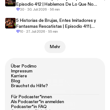
Episodio 412 | Hablemos De Lo Que No
💜
Existe
30
30. Juli 2026
56 min
5 Historias de Brujas, Entes Imitadores y
Fantasmas Rescatistas | Episodio 411 |
💜
Hablemos De Lo Que No Existe
10
27. Juli 2026
55 min
Mehr
Über Podimo
Impressum
Karriere
Blog
Brauchst du Hilfe?
Für Podcaster*innen
Als Podcaster*in anmelden
Podcaster*in FAQ