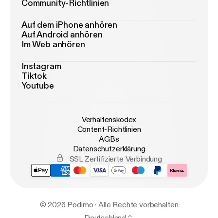
Community-Richtlinien
Auf dem iPhone anhören
Auf Android anhören
Im Web anhören
Instagram
Tiktok
Youtube
Verhaltenskodex
Content-Richtlinien
AGBs
Datenschutzerklärung
SSL Zertifizierte Verbindung
© 2026 Podimo · Alle Rechte vorbehalten
Deutschland