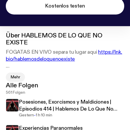
Kostenlos testen
Über
HABLEMOS DE LO QUE NO
EXISTE
FOGATAS EN VIVO separa tu lugar aqui
https://lnk.
bio/hablemosdeloquenoexiste
Manda tu Historia a
Mehr
contacto@hablemosdeloquenoexiste.com
Alle Folgen
561 Folgen
Colaboraciones :
rp@hablemosdeloquenoexiste.com
Posesiones, Exorcismos y Maldiciones |
Episodios 414 | Hablemos De Lo Que No
HABLEMOS DE LO QUE NO EXISTE ha marcado
-
Existe
Gestern
1 h 10 min
tendencia en exponer casos paranormales de
Experiencias Paranormales
personas comunes que viven en diferentes partes