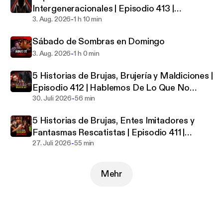
Intergeneracionales | Episodio 413 |
del mundo, historias de terror paranormales,
-
Hablemos De Lo Que No Existe
3. Aug. 2026
1 h 10 min
sobrenaturales y reales, prepárate para conocer el
miedo de una forma en la que nunca lo habías
Sábado de Sombras en Domingo
experimentado.
-
3. Aug. 2026
1 h 0 min
5 Historias de Brujas, Brujería y Maldiciones |
Episodio 412 | Hablemos De Lo Que No
-
Existe
30. Juli 2026
56 min
5 Historias de Brujas, Entes Imitadores y
Fantasmas Rescatistas | Episodio 411 |
-
Hablemos De Lo Que No Existe
27. Juli 2026
55 min
Mehr