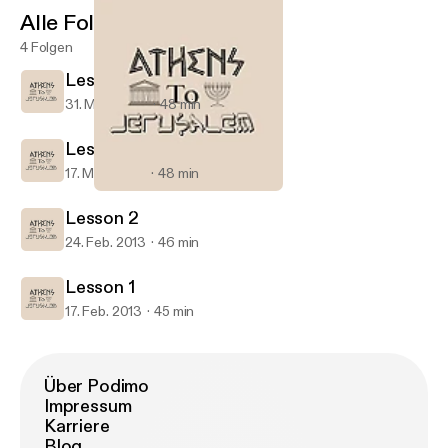
Alle Folgen
4 Folgen
Lesson 4
31. März 2013
48 min
Lesson 3
17. März 2013
48 min
Lesson 4
Hall of Faith - Athens to Jerusalem
Lesson 2
24. Feb. 2013
46 min
Lesson 1
17. Feb. 2013
45 min
Über Podimo
Impressum
Karriere
Blog