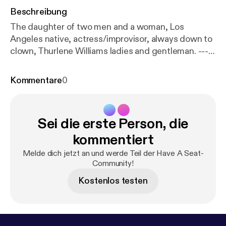
Beschreibung
The daughter of two men and a woman, Los
Angeles native, actress/improvisor, always down to
clown, Thurlene Williams ladies and gentleman. ---
Support this podcast:
https://anchor.fm/haveaseatp
odcast/support
[
https://anchor.fm/haveaseatpodca
Kommentare
0
st/support
]
Sei die erste Person, die
kommentiert
Melde dich jetzt an und werde Teil der Have A Seat-
Community!
Kostenlos testen