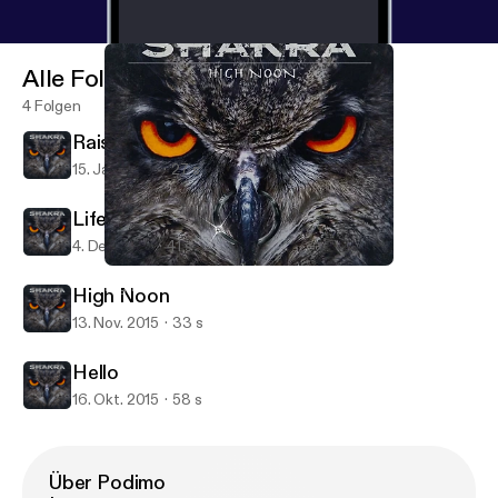
Alle Folgen
4 Folgen
Raise Your Hands
15. Jan. 2016
27 s
Life's What You Need
4. Dez. 2015
41 s
Hello
High Noon (Podcast)
High Noon
13. Nov. 2015
33 s
Hello
16. Okt. 2015
58 s
Über Podimo