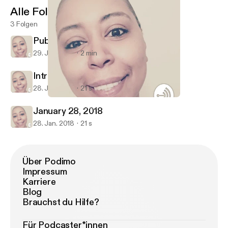
Alle Folgen
3 Folgen
Public School
29. Jan. 2018
2 min
Intro
28. Jan. 2018
21 s
Public School
Honey Tennanbaum
January 28, 2018
28. Jan. 2018
21 s
Über Podimo
Impressum
Karriere
Blog
Brauchst du Hilfe?
Für Podcaster*innen