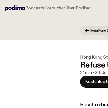
Podcasts
Hörbücher
Über Podimo
Hong Kong S
Hong Kong St
Refuse 
21 min · 26. Ju
Kostenlos t
Beschreibu