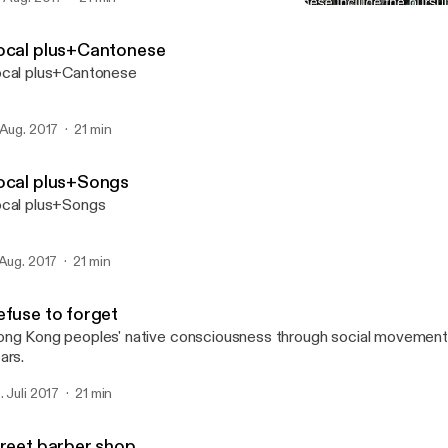
Refuse to forget
Hong Kong Stories_Local 
ocal plus+Cantonese
cal plus+Cantonese
 Aug. 2017
21 min
ocal plus+Songs
cal plus+Songs
 Aug. 2017
21 min
efuse to forget
ng Kong peoples' native consciousness through social movements
ars.
. Juli 2017
21 min
treet barber shop