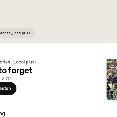
tories_Local plus+
ories_Local plus+
to forget
li 2017
esten
ng