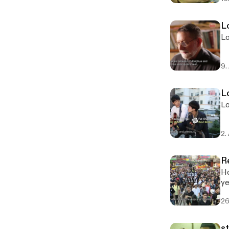
L
Lo
9.
L
Lo
2.
R
Ho
ye
26
s