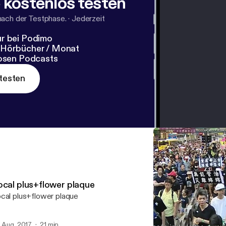
 kostenlos testen
nach der Testphase.
·
Jederzeit
r bei Podimo
 Hörbücher / Monat
losen Podcasts
testen
ocal plus+flower plaque
cal plus+flower plaque
. Aug. 2017
21 min