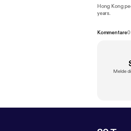
Hong Kong peop
years.
Kommentare
0
Melde di