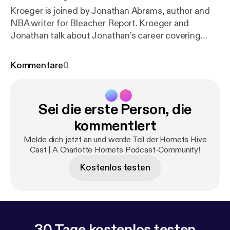
Kroeger is joined by Jonathan Abrams, author and
NBA writer for Bleacher Report. Kroeger and
Jonathan talk about Jonathan’s career covering
sports, starting at an early age and the differences
between covering other sports outside of the NBA
Kommentare
0
Sei die erste Person, die
kommentiert
Melde dich jetzt an und werde Teil der Hornets Hive
Cast | A Charlotte Hornets Podcast-Community!
Kostenlos testen
30 Tage kostenlos testen