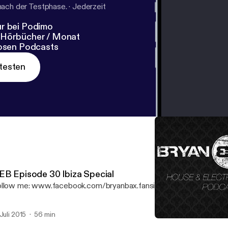
nach der Testphase.
·
Jederzeit
r bei Podimo
 Hörbücher / Monat
losen Podcasts
testen
EB Episode 30 Ibiza Special
Follow me: www.facebook.com/bryanbax.fansite
 Juli 2015
56 min
HEB Episode 28