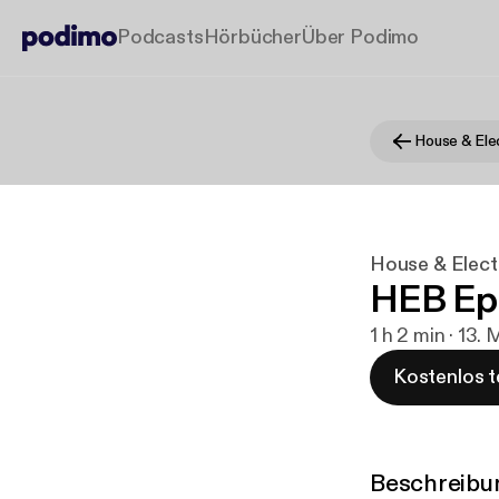
Podcasts
Hörbücher
Über Podimo
House & Ele
House & Elect
HEB Ep
1 h 2 min · 13.
Kostenlos t
Beschreibu