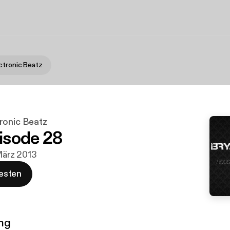
ctronic Beatz
ronic Beatz
isode 28
 März 2013
esten
ng