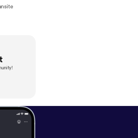
bax.fansite
t
unity!