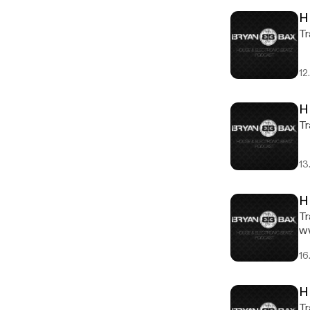
H
12
H
13
H
Trac
ww
16
H
Trac