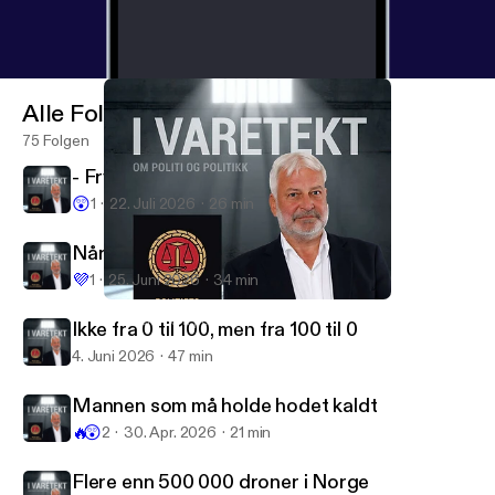
Alle Folgen
75 Folgen
- Frykter at 22. juli kan skje igjen
😲
1
22. Juli 2026
26 min
Når hatet tar overhånd
💜
1
25. Juni 2026
34 min
Flere enn 500 000 droner i Norge
I varetekt - om politi og politikk
Ikke fra 0 til 100, men fra 100 til 0
4. Juni 2026
47 min
Mannen som må holde hodet kaldt
🔥
😲
2
30. Apr. 2026
21 min
Flere enn 500 000 droner i Norge