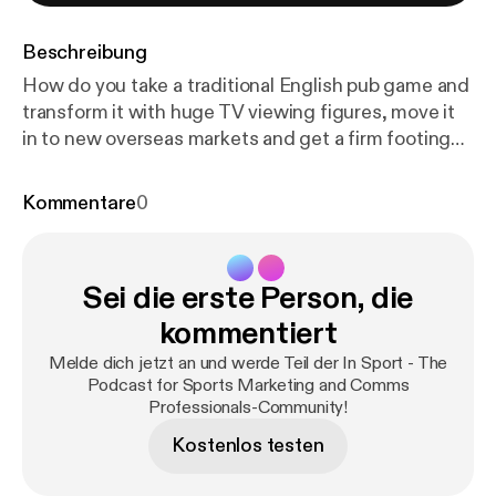
Beschreibung
How do you take a traditional English pub game and
transform it with huge TV viewing figures, move it
in to new overseas markets and get a firm footing
on the world’s sporting calendar? In this week’s
episode, Dave Allen, Head of Media at the
Kommentare
0
Professional Darts Corporation, reveals how the
sport aims to continue the staggering growth it’s
enjoyed over the last decade, including their
Sei die erste Person, die
investment in live streaming. 1:15 Dave Allen
interview 26:07 Dave’s top tools for sports
kommentiert
marketing professionals * StreamAMG * SnappyTV *
Melde dich jetzt an und werde Teil der In Sport - The
TwoCircles 28:02 Post-match review Music: Cool
Podcast for Sports Marketing and Comms
Rock Kevin MacLeod (incompetech.com) Licensed
Professionals-Community!
under Creative Commons: By Attribution 3.0
Kostenlos testen
License
http://creativecommons.org/licenses/by/3.
0/