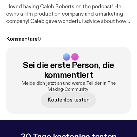
I loved having Caleb Roberts on the podcast! He
owns a film production company and a marketing
company! Caleb gave wonderful advice about how
to manage yourself as a business owner and how to
keep the big picture in mind. He is an extremely
Kommentare
0
talented filmmaker, go check him out!! Instagram -
@gwgfilms Facebook - @gwgfilms Website -
gwgweddings.com & gwgfilms.com
Sei die erste Person, die
kommentiert
Melde dich jetzt an und werde Teil der In The
Making-Community!
Kostenlos testen
30 Tage kostenlos testen