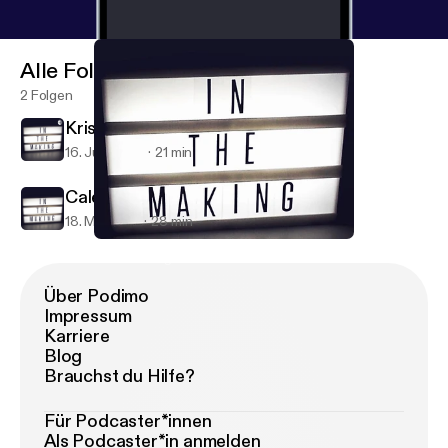
Alle Folgen
2 Folgen
Kristen Jasper
16. Juni 2018
21 min
Caleb Roberts
18. Mai 2018
28 min
Caleb Roberts
In The Making
Über Podimo
Impressum
Karriere
Blog
Brauchst du Hilfe?
Für Podcaster*innen
Als Podcaster*in anmelden