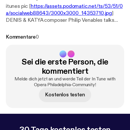
itunes pic [
https://assets.podomatic.net/ts/53/51/0
a/socialweb88643/3000x3000_14353710.jpg
]
DENIS & KATYA composer Philip Venables talks
with Opera Philadelphia's Michael Bolton about
creating the O19 world premiere.
Kommentare
0
Sei die erste Person, die
kommentiert
Melde dich jetzt an und werde Teil der In Tune with
Opera Philadelphia-Community!
Kostenlos testen
30 Tage kostenlos testen