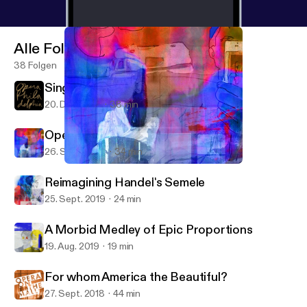
Alle Folgen
38 Folgen
Singers with Range
20. Dez. 2019
38 min
Opera for the 21st Century
26. Sept. 2019
34 min
Opera for the 21st Century
In Tune with Opera Philadelphia
Reimagining Handel's Semele
25. Sept. 2019
24 min
A Morbid Medley of Epic Proportions
19. Aug. 2019
19 min
For whom America the Beautiful?
27. Sept. 2018
44 min