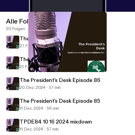
Alle Folgen
93 Folgen
The President's Desk Episode 88
27. Feb. 2025
48 min
The President's Desk Episode 87
21. Feb. 2025
57 min
TPDE84 10 16 2024 mixdown
The President's Desk
The President's Desk Episode 86
20. Dez. 2024
57 min
The President's Desk Episode 85
11. Dez. 2024
56 min
TPDE84 10 16 2024 mixdown
11. Dez. 2024
57 min