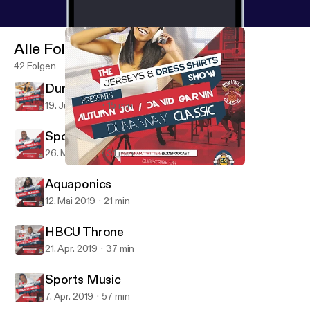
Alle Folgen
42 Folgen
Dunaway Classic
19. Juni 2019
15 min
Sports Stream
26. Mai 2019
31 min
Dunaway Classic
Jerseys & Dress Shirts
Aquaponics
12. Mai 2019
21 min
HBCU Throne
21. Apr. 2019
37 min
Sports Music
7. Apr. 2019
57 min