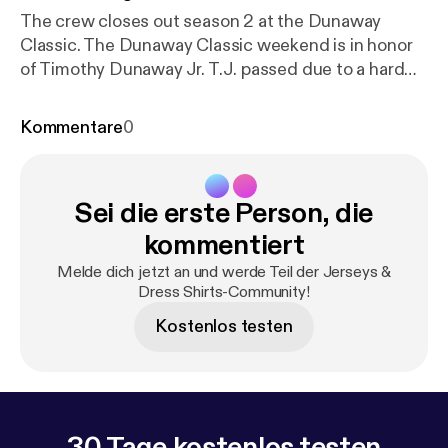
The crew closes out season 2 at the Dunaway
Classic. The Dunaway Classic weekend is in honor
of Timothy Dunaway Jr. T.J. passed due to a hard
battle with Leukemia in 2010. Autumn Joi and David
Garvin Jr. joins the crew as guests giving two great
Kommentare
0
interviews.
Sei die erste Person, die
kommentiert
Melde dich jetzt an und werde Teil der Jerseys &
Dress Shirts-Community!
Kostenlos testen
30 Tage kostenlos testen