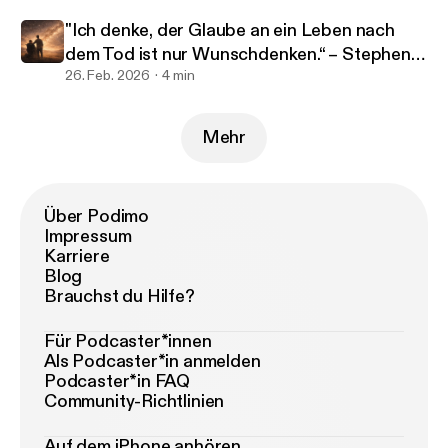
"Ich denke, der Glaube an ein Leben nach
dem Tod ist nur Wunschdenken.“ – Stephen
Hawking
26. Feb. 2026
4 min
Mehr
Über Podimo
Impressum
Karriere
Blog
Brauchst du Hilfe?
Für Podcaster*innen
Als Podcaster*in anmelden
Podcaster*in FAQ
Community-Richtlinien
Auf dem iPhone anhören