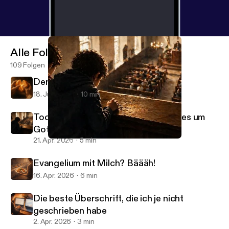
Alle Folgen
109 Folgen
Der Sinn des Lebens - Teil 2
18. Juni 2026
10 min
Tock, tock, tock - und plötzlich geht es um
Gott
21. Apr. 2026
5 min
Tock, tock, tock - und plötzlich geht es um Gott
JesusJournal
Evangelium mit Milch? Bäääh!
16. Apr. 2026
6 min
Die beste Überschrift, die ich je nicht
geschrieben habe
2. Apr. 2026
3 min