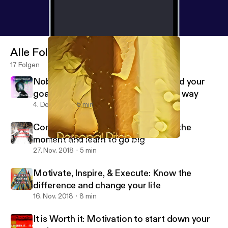
Alle Folgen
17 Folgen
Nobody's Perfect: Drive hard toward your
goals and forgive yourself along the way
4. Dez. 2018
5 min
Commit Without Reservation: Face the
moment and learn to go big
The Salazar Method: Day 7 - Personal Pitch
Joe & The Method
27. Nov. 2018
5 min
Motivate, Inspire, & Execute: Know the
difference and change your life
16. Nov. 2018
8 min
It is Worth it: Motivation to start down your