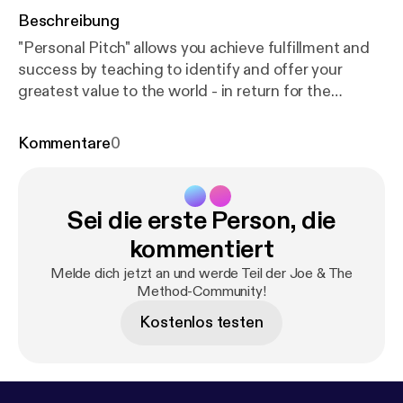
Beschreibung
"Personal Pitch" allows you achieve fulfillment and
success by teaching to identify and offer your
greatest value to the world - in return for the
opportunity to live the life you want. --- Send in a
voice message:
https://anchor.fm/joeandthemetho
Kommentare
0
d/message
Sei die erste Person, die
kommentiert
Melde dich jetzt an und werde Teil der Joe & The
Method-Community!
Kostenlos testen