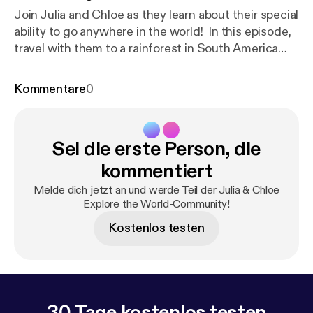
Join Julia and Chloe as they learn about their special
ability to go anywhere in the world! In this episode,
travel with them to a rainforest in South America
where they learn about sloths! --- This episode is
sponsored by · Anchor: The easiest way to make a
Kommentare
0
podcast.
https://anchor.fm/app
[
https://anchor.fm/a
pp
]Support this podcast:
https://anchor.fm/exploret
heworldpodcast/support
[
https://anchor.fm/explore
Sei die erste Person, die
theworldpodcast/support
]
kommentiert
Melde dich jetzt an und werde Teil der Julia & Chloe
Explore the World-Community!
Kostenlos testen
30 Tage kostenlos testen