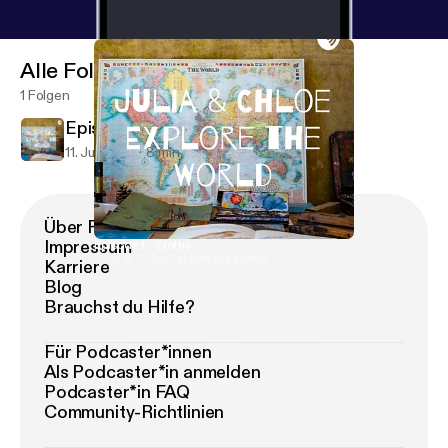
Alle Folgen
1 Folgen
Episode 1 - Sloths
11. Juli 2019
8 min
Über Podimo
Impressum
Episode 1 - Sloths
Julia & Chloe Explore the World
Karriere
Blog
Brauchst du Hilfe?
Für Podcaster*innen
Als Podcaster*in anmelden
Podcaster*in FAQ
Community-Richtlinien