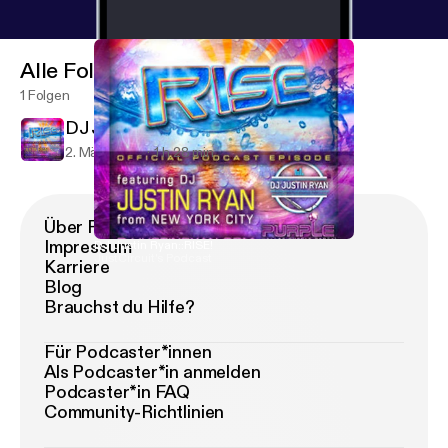
Alle Folgen
1 Folgen
DJ Justin Ryan::RISE!
2. März 2013
1 h 28 min
Über Podimo
Impressum
DJ Justin Ryan::RISE!
JustCircuit's Podcast
Karriere
Blog
Brauchst du Hilfe?
Für Podcaster*innen
Als Podcaster*in anmelden
Podcaster*in FAQ
Community-Richtlinien