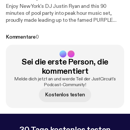
Enjoy New York's DJ Justin Ryan and this 90
minutes of pool party into peak hour music set,
proudly made leading up to the famed PURPLE
PARTY in Dallas, Texas held APRIL 26-29, 2013.
Justin will join a very international lineup including
Kommentare
0
Gustavo Scorpio, Ana Paula, Danny Verde, Paulo,
Phil B and more! This will be one memorable
weekend! JustCircuit is a long-time partner of
Sei die erste Person, die
Purple Party Weekend!
kommentiert
Melde dich jetzt an und werde Teil der JustCircuit's
Podcast-Community!
Kostenlos testen
30 Tage kostenlos testen