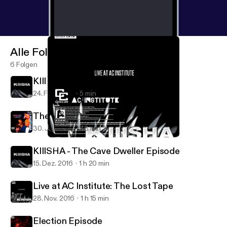
Alle Folgen
6 Folgen
KIII Outtake #1 - XVideo vs. Pornhub
24. Feb. 2017
5 min
The American Carnage Special
30. Jan. 2017
48 min
Live at AC Institute: The Lost Tape
KIIISHA
KIIISHA - The Cave Dweller Episode
15. Dez. 2016
1 h 20 min
Live at AC Institute: The Lost Tape
28. Nov. 2016
1 h 15 min
Election Episode