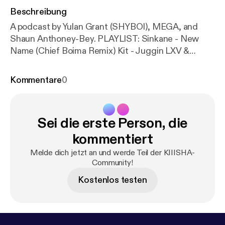
Beschreibung
A podcast by Yulan Grant (SHYBOI), MEGA, and
Shaun Anthoney-Bey. PLAYLIST: Sinkane - New
Name (Chief Boima Remix) Kit - Juggin LXV &
Karmelloz - Guitar Store Shaun Anthoney-Bey - The
Rest of Her Was Smoke Pau Pa - fCK
Kommentare
0
Sei die erste Person, die
kommentiert
Melde dich jetzt an und werde Teil der KIIISHA-
Community!
Kostenlos testen