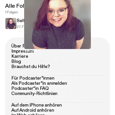
Alle Folgen
1 Folgen
Self Love
27. Feb. 2019
5 min
Über Podimo
Impressum
Self Love
Kindly, kiara
Karriere
Blog
Brauchst du Hilfe?
Für Podcaster*innen
Als Podcaster*in anmelden
Podcaster*in FAQ
Community-Richtlinien
Auf dem iPhone anhören
Auf Android anhören