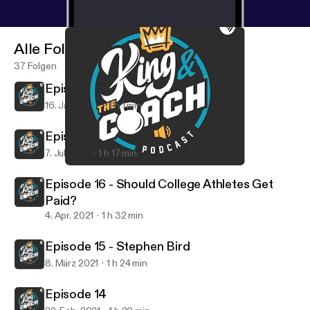
Alle Folgen
37 Folgen
Episode 18
16. Jan. 2022
1 h 1 min
Episode 17
7. Juli 2021
1 h 17 min
Episode 18
King and the Coach Podcast
Episode 16 - Should College Athletes Get
Paid?
4. Apr. 2021
1 h 32 min
Episode 15 - Stephen Bird
8. März 2021
1 h 24 min
Episode 14