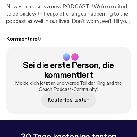
New year means a new PODCAST!!! We're excited
to be back with heaps of changes happening to the
podcast as well in our lives. Don't worry, we'll fill you
in! Buckle in as we are only just getting started. ---
Support this podcast:
https://anchor.fm/kingandthe
Kommentare
0
coach/support
[
https://anchor.fm/kingandthecoac
h/support
]
Sei die erste Person, die
kommentiert
Melde dich jetzt an und werde Teil der King and the
Coach Podcast-Community!
Kostenlos testen
30 Tage kostenlos testen