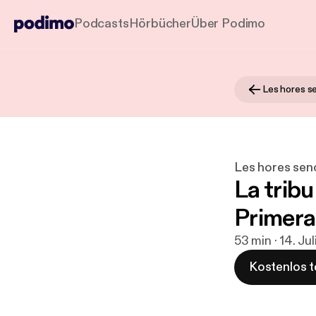
Podcasts
Hörbücher
Über Podimo
Les hores s
Les hores sen
La trib
Primera
53 min · 14. Ju
Kostenlos t