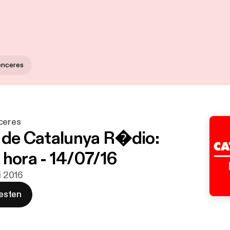
enceres
ceres
u de Catalunya R�dio:
 hora - 14/07/16
li 2016
esten