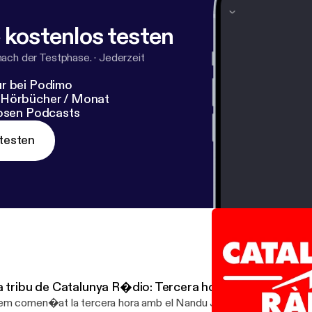
 kostenlos testen
nach der Testphase.
·
Jederzeit
r bei Podimo
 Hörbücher / Monat
losen Podcasts
testen
a tribu de Catalunya R�dio: Tercera hora - 14/07/16
m comen�at la tercera hora amb el Nandu Jubany parlant de co