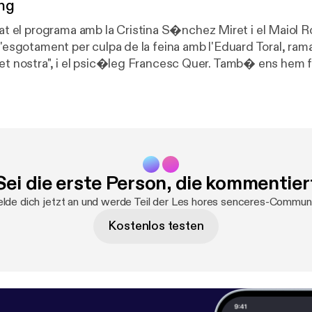
ng
l programa amb la Cristina S�nchez Miret i el Maiol Ro
l'esgotament per culpa de la feina amb l'Eduard Toral, ram
let nostra", i el psic�leg Francesc Quer. Tamb� ens hem 
que creix igual el transport p�blic i el privat. Hem parlat 
 televisi� amb el Santi Villas.
Sei die erste Person, die kommentier
lde dich jetzt an und werde Teil der Les hores senceres-Communi
Kostenlos testen