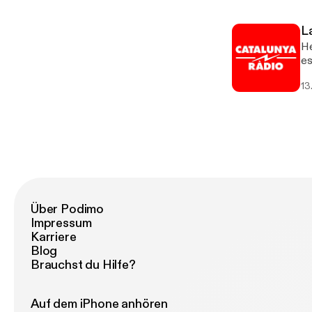
L
He
es
un
13
Über Podimo
Impressum
Karriere
Blog
Brauchst du Hilfe?
Auf dem iPhone anhören