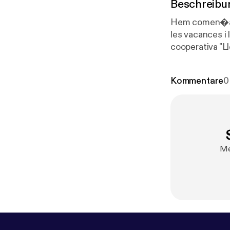
Beschreibu
Hem comen�at e
les vacances i 
cooperativa "L
estudi que diu 
hem acabat fent
Kommentare
0
Me