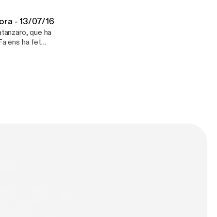
ora - 13/07/16
anzaro, que ha
Fa ens ha fet
r.
n