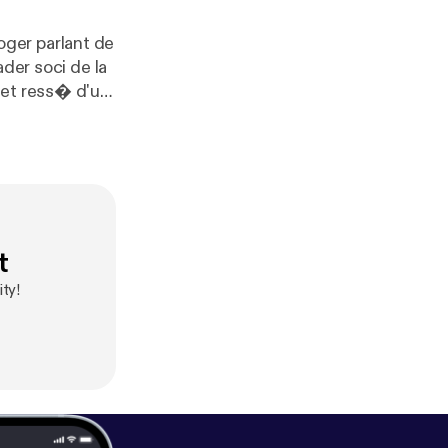
ger parlant de
ader soci de la
fet ress� d'un
de mosquits i
t
ty!