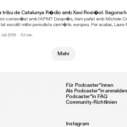
a tribu de Catalunya R�dio amb Xavi Rosi�ol: Segona h
m comen�at amb l'APM? Despr�s, hem parlat amb Michele Cat
tat escollit millor periodista cient�fic europeu. Per acabar, Laura 
es classes per entendre el m�n dels famosos de la premsa del co
. Juli 2016
53 min
Mehr
Für Podcaster*innen
Als Podcaster*in anmelde
Podcaster*in FAQ
Community-Richtlinien
Instagram