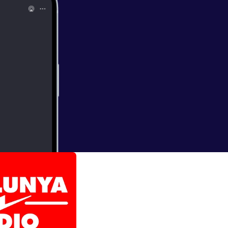
nfitures. Tamb�