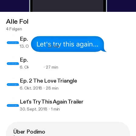
Alle Folgen
4 Folgen
Ep. 3 Mother Phubber
13. Okt. 2018
32 min
Ep. 1 From Depressed to Best
6. Okt. 2018
27 min
Ep. 1 From Depressed to Best
Let's Try This Again
Ep. 2 The Love Triangle
6. Okt. 2018
28 min
Let's Try This Again Trailer
30. Sept. 2018
1 min
Über Podimo