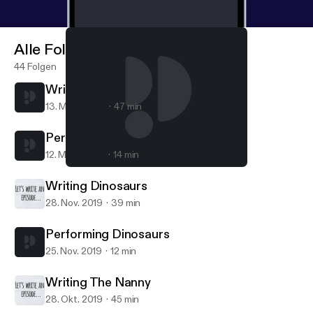
Alle Folgen
44 Folgen
Writing Dharma and Greg
13. März 2020
47 min
Performing Dharma and Greg
12. März 2020
14 min
Performing Dinosaurs
Let's Write an Episode
Writing Dinosaurs
28. Nov. 2019
39 min
Performing Dinosaurs
25. Nov. 2019
12 min
Writing The Nanny
28. Okt. 2019
45 min