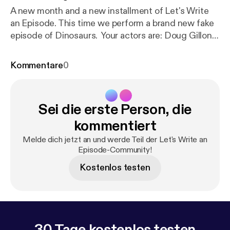
A new month and a new installment of Let's Write
an Episode. This time we perform a brand new fake
episode of Dinosaurs. Your actors are: Doug Gillon
as Earl Sinclair Paul Sulham as Robbie Sinclair Will
Loden as Steve Williamson Nolan Hill and Tommy
Kommentare
0
Oler as various voices
Sei die erste Person, die
kommentiert
Melde dich jetzt an und werde Teil der Let's Write an
Episode-Community!
Kostenlos testen
30 Tage kostenlos testen